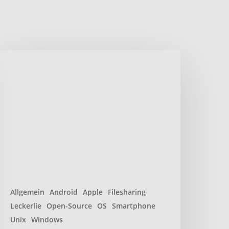
ocalsend
aten
icher
nd
chnell
ber
okales
etzwerk
eilen
Allgemein
Android
Apple
Filesharing
Leckerlie
Open-Source
OS
Smartphone
Unix
Windows