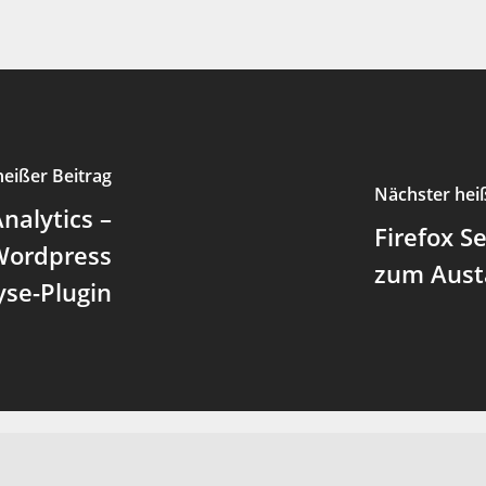
heißer Beitrag
Nächster hei
nalytics –
Firefox S
Wordpress
zum Aust
yse-Plugin