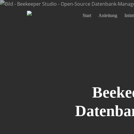
Skip
to
Start
Anleitung
Inti
main
content
Beeke
Datenba