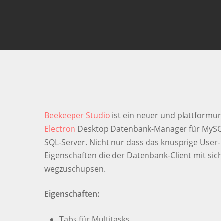
Smash Enter um die Suche zu starten oder ESC
Beekeeper Studio
ist ein neuer und plattformu
Electron
Desktop Datenbank-Manager für MySQL-
SQL-Server. Nicht nur dass das knusprige User-
Eigenschaften die der Datenbank-Client mit sich
wegzuschupsen.
Eigenschaften:
Tabs für Multitasks