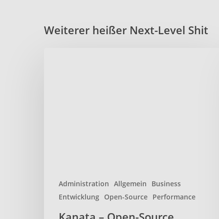
Weiterer heißer Next-Level Shit
Kanata
–
Open-
Source
Keyboard-
Remapper
für
effizienteres
tippen
Administration
Allgemein
Business
Entwicklung
Open-Source
Performance
Kanata – Open-Source