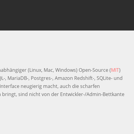
 um die Suche zu escapen
nabhängiger (Linux, Mac, Windows) Open-Source (
MIT
)
, MariaDB-, Postgres-, Amazon Redshift-, SQLite- und
Interface neugierig macht, auch die scharfen
 bringt, sind nicht von der Entwickler-/Admin-Bettkante