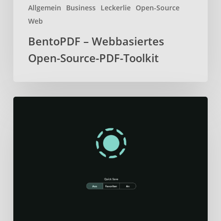
Allgemein
Business
Leckerlie
Open-Source
Web
BentoPDF – Webbasiertes
Open-Source-PDF-Toolkit
Localsend
–
Daten
sicher
und
schnell
über
lokales
Netzwerk