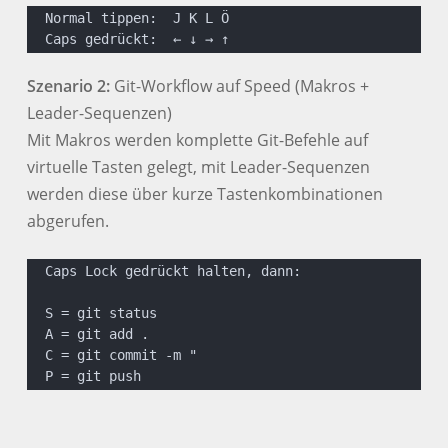
Normal tippen:  J K L Ö
Caps gedrückt:  ← ↓ → ↑
Szenario 2:
Git-Workflow auf Speed (Makros +
Leader-Sequenzen)
Mit Makros werden komplette Git-Befehle auf
virtuelle Tasten gelegt, mit Leader-Sequenzen
werden diese über kurze Tastenkombinationen
abgerufen.
Caps Lock gedrückt halten, dann:
S = git status
A = git add .
C = git commit -m "
P = git push