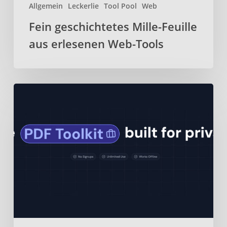
Allgemein
Leckerlie
Tool Pool
Web
Fein geschichtetes Mille-Feuille
aus erlesenen Web-Tools
BentoPDF
–
Webbasiertes
Open-
Source-
PDF-
Toolkit