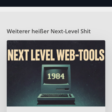
Weiterer heißer Next-Level Shit
Fein
geschichtetes
Mille-
Feuille
aus
erlesenen
Web-
Tools