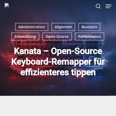
Skip
Menu
Men
to
search
main
content
Administration
Allgemein
Business
Entwicklung
Open-Source
Performance
Kanata – Open-Source
Keyboard-Remapper für
effizienteres tippen