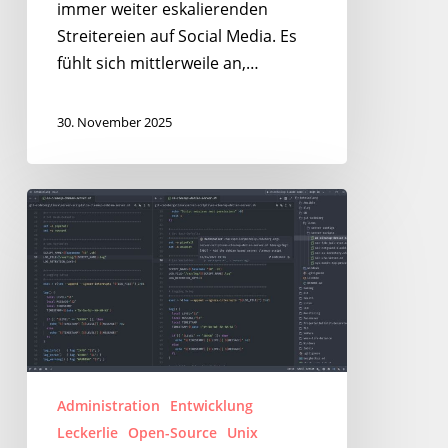
immer weiter eskalierenden
Streitereien auf Social Media. Es
fühlt sich mittlerweile an,…
30. November 2025
Zed
–
Highspeed
Open-
Source
Code‑Editor
mit
Fokus
Administration
Entwicklung
auf
Leckerlie
Open-Source
Unix
Zusammenarbeit