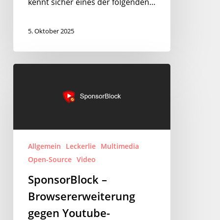
kennt sicher eines der folgenden…
5. Oktober 2025
SponsorBlock
–
Browsererweiterung
gegen
Youtube-
Sponsoren
Allgemein
Leckerlie
Multimedia
und
Open-Source
Video
mehr
SponsorBlock –
Browsererweiterung
gegen Youtube-