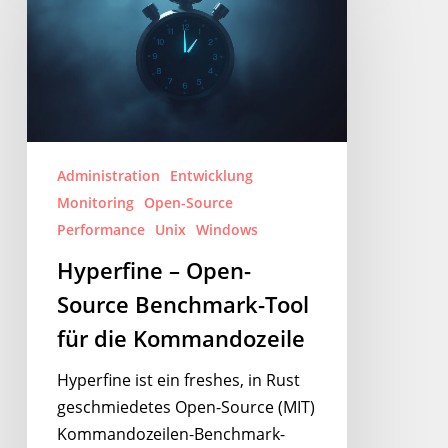
Open-
Source
Benchmark-
Tool
für
die
Administration
Entwicklung
Kommandozeile
Monitoring
Open-Source
Performance
Unix
Windows
Hyperfine – Open-
Source Benchmark-Tool
für die Kommandozeile
Hyperfine ist ein freshes, in Rust
geschmiedetes Open-Source (MIT)
Kommandozeilen-Benchmark-