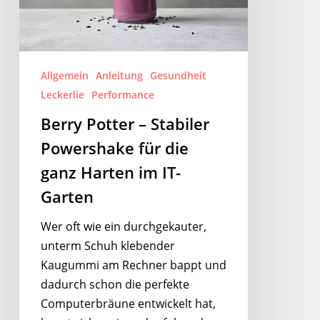
für
die
ganz
Harten
Allgemein
Anleitung
Gesundheit
im
Leckerlie
Performance
IT-
Berry Potter – Stabiler
Garten
Powershake für die
ganz Harten im IT-
Garten
Wer oft wie ein durchgekauter,
unterm Schuh klebender
Kaugummi am Rechner bappt und
dadurch schon die perfekte
Computerbräune entwickelt hat,