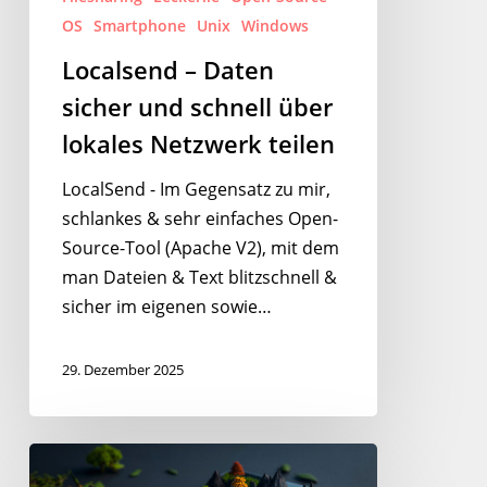
Netzwerk
OS
Smartphone
Unix
Windows
teilen
Localsend – Daten
sicher und schnell über
lokales Netzwerk teilen
LocalSend - Im Gegensatz zu mir,
schlankes & sehr einfaches Open-
Source-Tool (Apache V2), mit dem
man Dateien & Text blitzschnell &
sicher im eigenen sowie…
29. Dezember 2025
Die
Maître