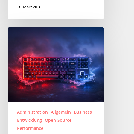
28. März 2026
Kanata
–
Open-
Source
Keyboard-
Remapper
für
effizienteres
tippen
Administration
Allgemein
Business
Entwicklung
Open-Source
Performance