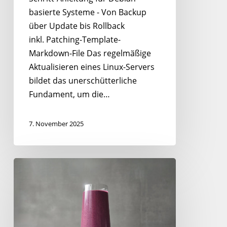
basierte Systeme - Von Backup
über Update bis Rollback
inkl. Patching-Template-
Markdown-File Das regelmäßige
Aktualisieren eines Linux-Servers
bildet das unerschütterliche
Fundament, um die…
7. November 2025
Berry
Potter
–
Stabiler
Powershake