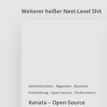
Weiterer heißer Next-Level Shit
Kanata
–
Open-
Source
Keyboard-
Remapper
für
effizienteres
tippen
Administration
Allgemein
Business
Entwicklung
Open-Source
Performance
Kanata – Open-Source