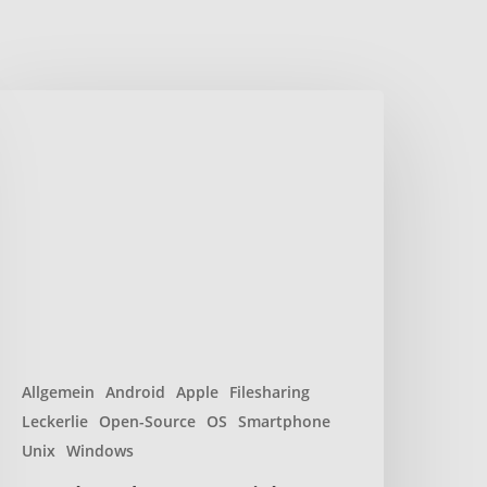
ocalsend
aten
icher
nd
chnell
ber
okales
etzwerk
eilen
Allgemein
Android
Apple
Filesharing
Leckerlie
Open-Source
OS
Smartphone
Unix
Windows