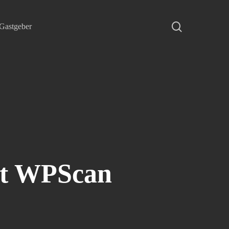
search
Gastgeber
it WPScan