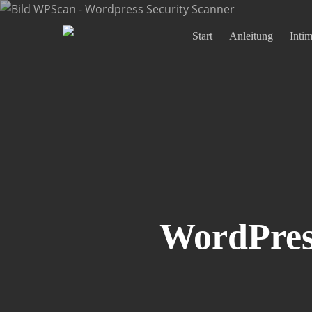
Skip
to
Start
Anleitung
Inti
main
content
WordPres