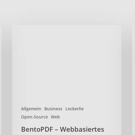
BentoPDF
L
–
–
Webbasiertes
D
Open-
s
Source-
u
PDF-
s
Toolkit
ü
l
N
t
Allgemein
Business
Leckerlie
Open-Source
Web
BentoPDF – Webbasiertes