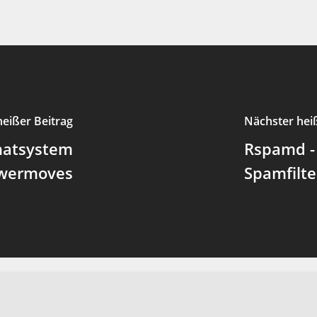
heißer Beitrag
Nächster hei
hatsystem
Rspamd -
owermoves
Spamfilte