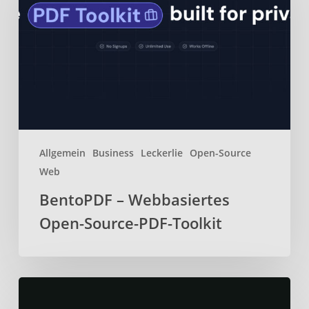
Open-
Source-
PDF-
Toolkit
Allgemein
Business
Leckerlie
Open-Source
Web
BentoPDF – Webbasiertes
Open-Source-PDF-Toolkit
Localsend
–