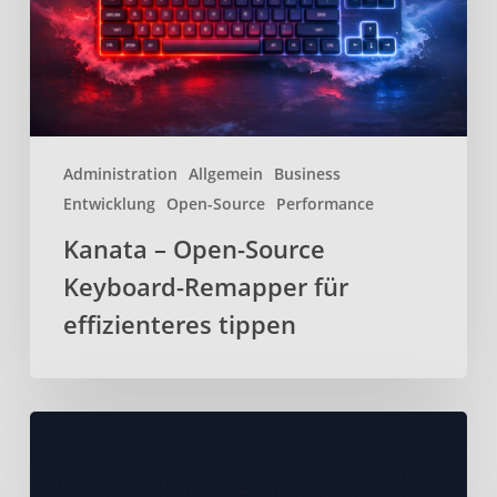
Remapper
für
effizienteres
tippen
Administration
Allgemein
Business
Entwicklung
Open-Source
Performance
Kanata – Open-Source
Keyboard-Remapper für
effizienteres tippen
BentoPDF
–
Webbasiertes