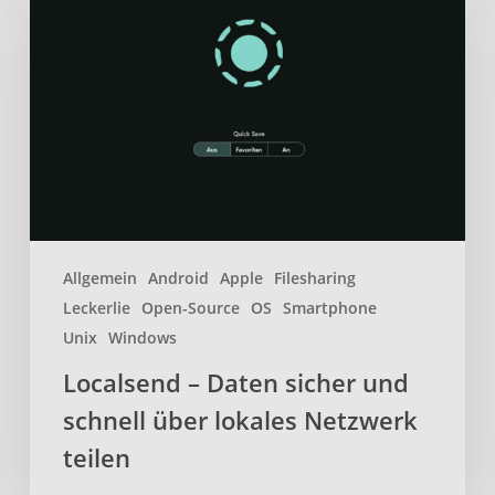
Daten
sicher
und
schnell
über
lokales
Netzwerk
teilen
Allgemein
Android
Apple
Filesharing
Leckerlie
Open-Source
OS
Smartphone
Unix
Windows
Localsend – Daten sicher und
schnell über lokales Netzwerk
teilen