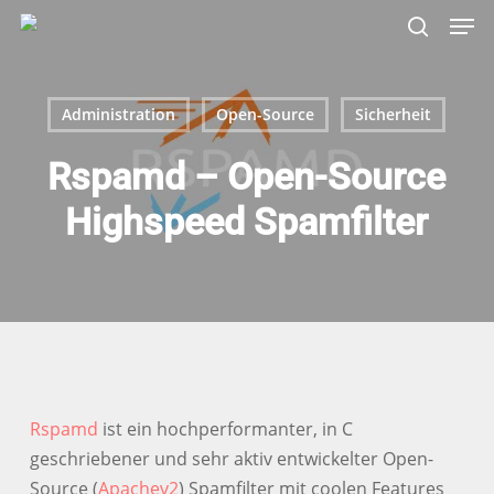
Skip
Menu
Men
to
search
main
content
Administration
Open-Source
Sicherheit
Rspamd – Open-Source
Highspeed Spamfilter
Rspamd
ist ein hochperformanter, in C
geschriebener und sehr aktiv entwickelter Open-
Source (
Apachev2
) Spamfilter mit coolen Features