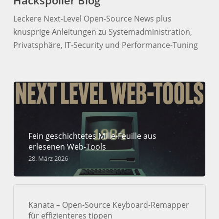
Hackspoiler Blog
Leckere Next-Level Open-Source News plus
knusprige Anleitungen zu Systemadministration,
Privatsphäre, IT-Security und Performance-Tuning
Fein geschichtetes Mille-Feuille aus
erlesenen Web-Tools
28. März 2026
Kanata – Open-Source Keyboard-Remapper
für effizienteres tippen