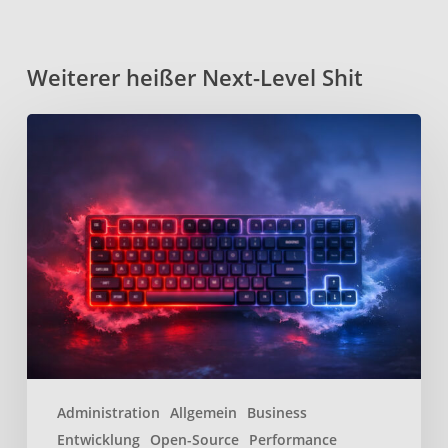
Weiterer heißer Next-Level Shit
Kanata
–
Open-
Source
Keyboard-
Remapper
für
effizienteres
tippen
Administration
Allgemein
Business
Entwicklung
Open-Source
Performance