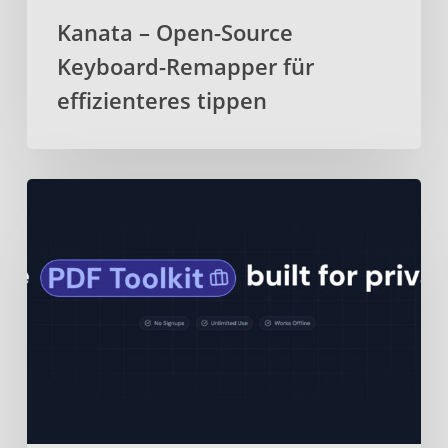
Kanata – Open-Source
Keyboard-Remapper für
effizienteres tippen
BentoPDF
–
Webbasiertes
Open-
Source-
PDF-
Toolkit