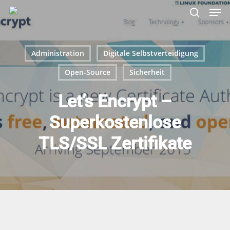
Skip
Menu
Men
to
search
main
content
Administration
Digitale Selbstverteidigung
Open-Source
Sicherheit
Let’s Encrypt –
Superkostenlose
TLS/SSL Zertifikate