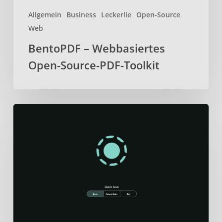
Allgemein
Business
Leckerlie
Open-Source
Web
BentoPDF – Webbasiertes
Open-Source-PDF-Toolkit
Localsend
–
Daten
sicher
und
schnell
über
lokales
Netzwerk