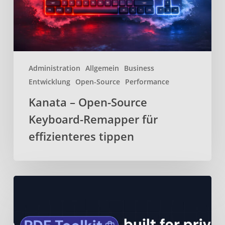
für
effizienteres
tippen
Administration
Allgemein
Business
Entwicklung
Open-Source
Performance
Kanata – Open-Source
Keyboard-Remapper für
effizienteres tippen
BentoPDF
–
Webbasiertes
Open-