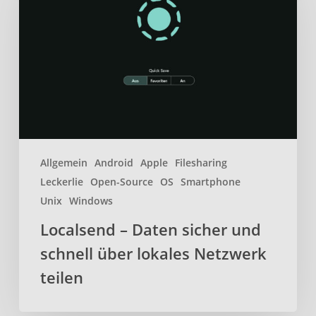
sicher
und
schnell
über
lokales
Netzwerk
teilen
Allgemein
Android
Apple
Filesharing
Leckerlie
Open-Source
OS
Smartphone
Unix
Windows
Localsend – Daten sicher und
schnell über lokales Netzwerk
teilen