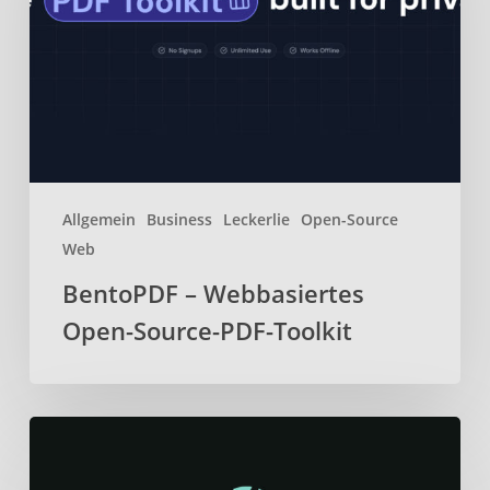
Source-
PDF-
Toolkit
Allgemein
Business
Leckerlie
Open-Source
Web
BentoPDF – Webbasiertes
Open-Source-PDF-Toolkit
Localsend
–
Daten