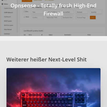
Opnsense - Totally fresh High-End
Firewall
Weiterer heißer Next-Level Shit
Kanata
–
Open-
Source
Keyboard-
Remapper