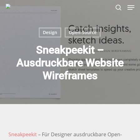
Skip
Menu
Men
to
search
main
content
Design
Open-Source
Sneakpeekit –
Ausdruckbare Website
Wireframes
Sneakpeekit
– Für Designer ausdruckbare Open-