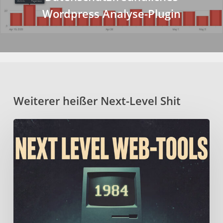
Wordpress Analyse-Plugin
Weiterer heißer Next-Level Shit
Fein
geschichtetes
Mille-
Feuille
aus
erlesenen
Web-
Tools