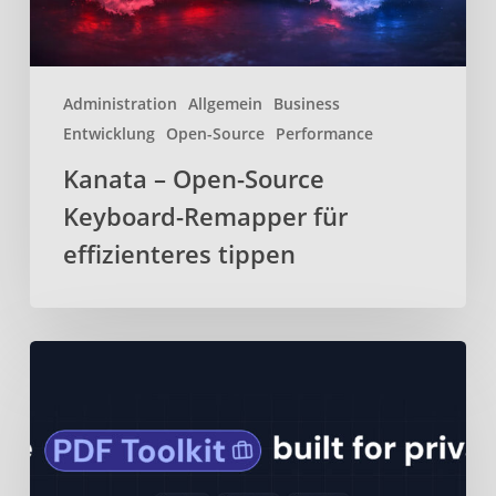
tippen
Administration
Allgemein
Business
Entwicklung
Open-Source
Performance
Kanata – Open-Source
Keyboard-Remapper für
effizienteres tippen
BentoPDF
–
Webbasiertes
Open-
Source-