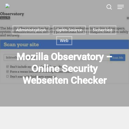
Skip
Menu
Men
to
search
main
content
Administration
Open-Source
Sicherheit
Web
Mozilla Observatory –
Online Security
Webseiten Checker