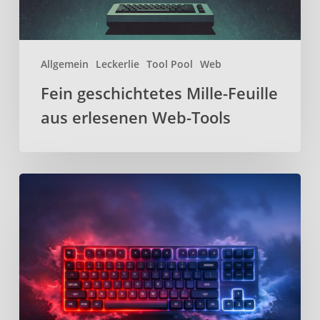
Allgemein
Leckerlie
Tool Pool
Web
Fein geschichtetes Mille-Feuille
aus erlesenen Web-Tools
Kanata
–
Open-
Source
Keyboard-
Remapper
für
effizienteres