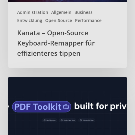
Administration
Allgemein
Business
Entwicklung
Open-Source
Performance
Kanata – Open-Source
Keyboard-Remapper für
effizienteres tippen
BentoPDF
–
Webbasiertes
Open-
Source-
PDF-
Toolkit