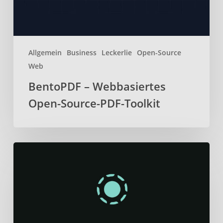
Allgemein
Business
Leckerlie
Open-Source
Web
BentoPDF – Webbasiertes
Open-Source-PDF-Toolkit
Localsend
–
Daten
sicher
und
schnell