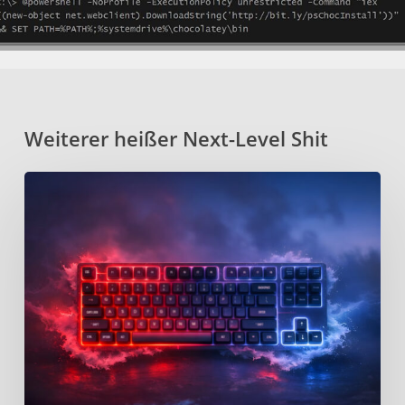
Weiterer heißer Next-Level Shit
Kanata
–
Open-
Source
Keyboard-
Remapper
für
effizienteres
tippen