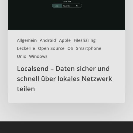
über
lokales
Netzwerk
teilen
Allgemein
Android
Apple
Filesharing
Leckerlie
Open-Source
OS
Smartphone
Unix
Windows
Localsend – Daten sicher und
schnell über lokales Netzwerk
teilen