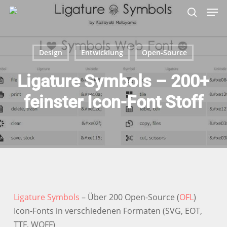
Skip
Menu
Men
to
search
main
content
Design
Entwicklung
Open-Source
Ligature Symbols – 200+
feinster Icon-Font Stoff
Ligature Symbols
– Über 200 Open-Source (
OFL
)
Icon-Fonts in verschiedenen Formaten (SVG, EOT,
TTF, WOFF)