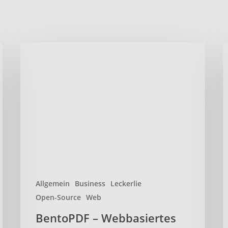
BentoPDF
L
–
–
Webbasiertes
D
Open-
s
Source-
u
PDF-
s
Toolkit
ü
l
N
t
Allgemein
Business
Leckerlie
Open-Source
Web
BentoPDF – Webbasiertes