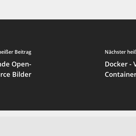
heißer Beitrag
Nächster hei
nde Open-
Docker - 
rce Bilder
Containe