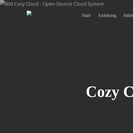
Skip
to
Start
Anleitung
Inti
main
content
Cozy C