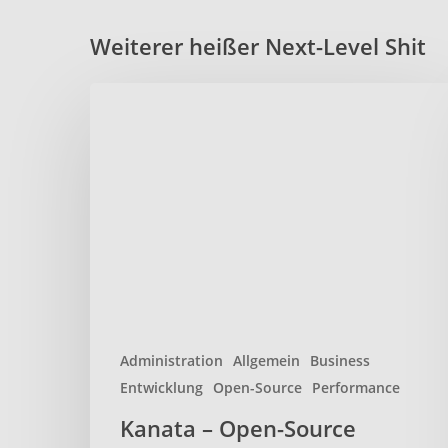
Weiterer heißer Next-Level Shit
Kanata
–
Open-
Source
Keyboard-
Remapper
für
effizienteres
tippen
Administration
Allgemein
Business
Entwicklung
Open-Source
Performance
Kanata – Open-Source