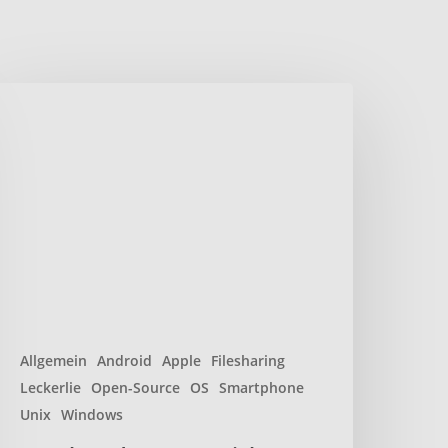
ocalsend
aten
icher
nd
chnell
ber
okales
etzwerk
eilen
Allgemein
Android
Apple
Filesharing
Leckerlie
Open-Source
OS
Smartphone
Unix
Windows