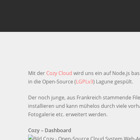
Smash Enter um die Suche zu starten oder ESC
Mit der
Cozy Cloud
wird uns ein auf Node.js ba
in die Open-Source (
LGPLv3
) Lagune gespült.
Der noch junge, aus Frankreich stammende File
installieren und kann mühelos durch viele vo
Fotogalerie etc. erweitert werden.
Cozy – Dashboard