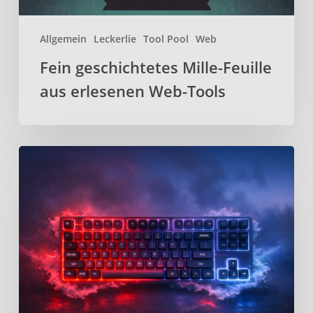
Allgemein
Leckerlie
Tool Pool
Web
Fein geschichtetes Mille-Feuille
aus erlesenen Web-Tools
Kanata
–
Open-
Source
Keyboard-
Remapper
für
effizienteres
tippen