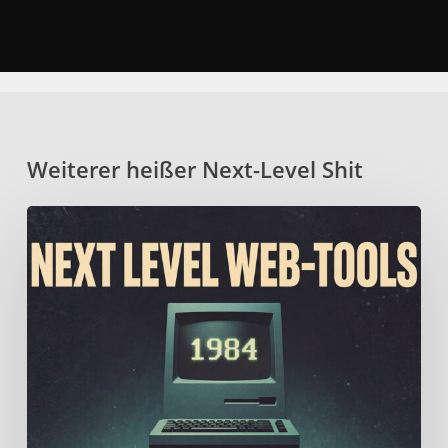
Weiterer heißer Next-Level Shit
Fein
geschichtetes
Mille-
Feuille
aus
erlesenen
Web-
Tools