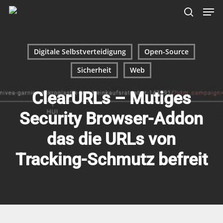
Skip
Menu
Men
to
search
main
content
Digitale Selbstverteidigung
Open-Source
Sicherheit
Web
ClearURLs – Mutiges
Security Browser-Addon
das die URLs von
Tracking-Schmutz befreit