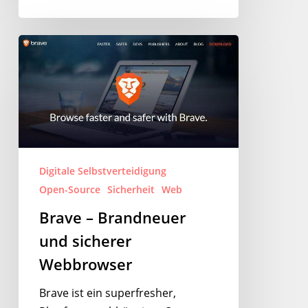
Brave
–
Brandneuer
und
sicherer
Webbrowser
Digitale Selbstverteidigung
Open-Source
Sicherheit
Web
Brave – Brandneuer
und sicherer
Webbrowser
Brave ist ein superfresher,