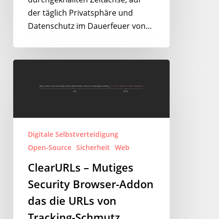
der täglich Privatsphäre und
Datenschutz im Dauerfeuer von…
ClearURLs
–
Mutiges
Security
Browser-
Addon
Digitale Selbstverteidigung
das
Open-Source
Sicherheit
Web
die
ClearURLs – Mutiges
URLs
Security Browser-Addon
von
Tracking-
das die URLs von
Schmutz
Tracking-Schmutz