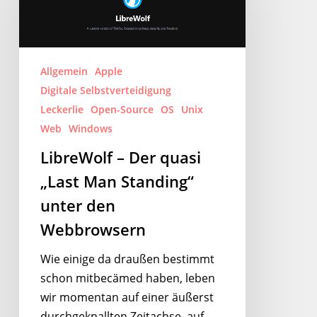
quasi
„Last
Man
Standing“
Allgemein
Apple
unter
Digitale Selbstverteidigung
den
Leckerlie
Open-Source
OS
Unix
Webbrowsern
Web
Windows
LibreWolf – Der quasi
„Last Man Standing“
unter den
Webbrowsern
Wie einige da draußen bestimmt
schon mitbecämed haben, leben
wir momentan auf einer äußerst
durchgeknallten Zeitachse, auf