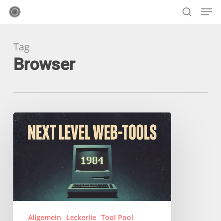
Skip
Menu
Men
to
search
main
Tag
content
Browser
Fein
geschichtetes
Mille-
Feuille
aus
erlesenen
Web-
Tools
Allgemein
Leckerlie
Tool Pool