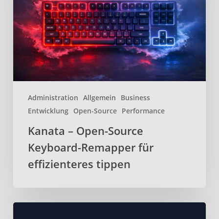
Keyboard-
Remapper
für
effizienteres
tippen
Administration
Allgemein
Business
Entwicklung
Open-Source
Performance
Kanata – Open-Source
Keyboard-Remapper für
effizienteres tippen
BentoPDF