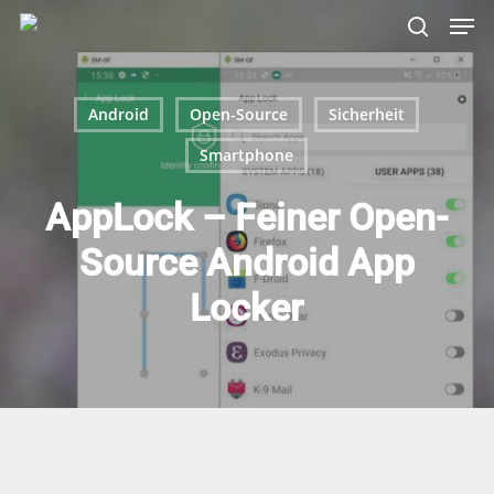
Skip
Menu
Men
to
search
main
content
Android
Open-Source
Sicherheit
Smartphone
AppLock – Feiner Open-
Source Android App
Locker