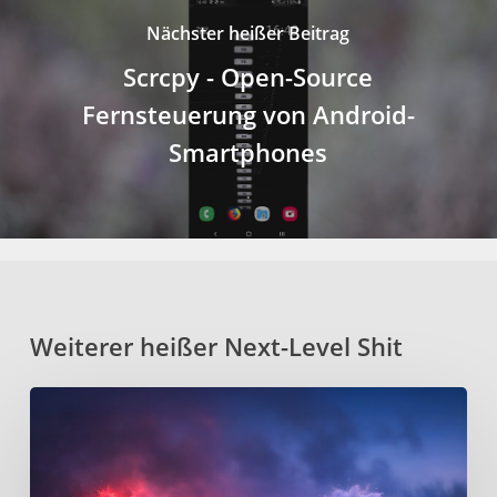
Nächster heißer Beitrag
Scrcpy - Open-Source
Fernsteuerung von Android-
Smartphones
Weiterer heißer Next-Level Shit
Kanata
–
Open-
Source