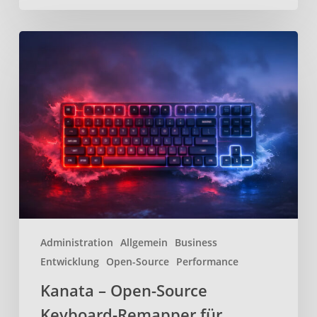
Kanata
–
Open-
Source
Keyboard-
Remapper
für
effizienteres
tippen
Administration
Allgemein
Business
Entwicklung
Open-Source
Performance
Kanata – Open-Source
Keyboard-Remapper für