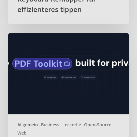
effizienteres tippen
BentoPDF
–
Webbasiertes
Open-
Source-
PDF-
Toolkit
Allgemein
Business
Leckerlie
Open-Source
Web