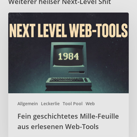
Weiterer heißer Next-Level Shit
Fein
geschichtetes
Mille-
Feuille
aus
erlesenen
Web-
Tools
Allgemein
Leckerlie
Tool Pool
Web
Fein geschichtetes Mille-Feuille
aus erlesenen Web-Tools