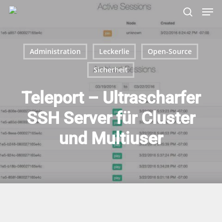
Skip
Menu
Men
to
search
main
content
Administration
Leckerlie
Open-Source
Sicherheit
Teleport – Ultrascharfer
SSH Server für Cluster
und Multiuser