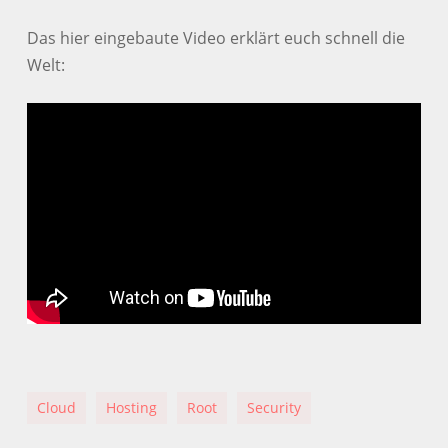
Das hier eingebaute Video erklärt euch schnell die
Welt:
Cloud
Hosting
Root
Security