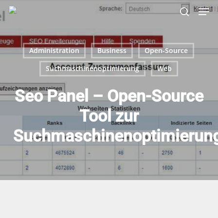
Skip
Menu
Men
to
search
main
content
Administration
Business
Open-Source
Suchmaschinenoptimierung
Web
Seo Panel – Open-Source
Tool zur
Suchmaschinenoptimierun