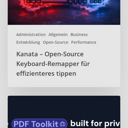
effizienteres
tippen
Administration
Allgemein
Business
Entwicklung
Open-Source
Performance
Kanata – Open-Source
Keyboard-Remapper für
effizienteres tippen
BentoPDF
–
Webbasiertes
Open-