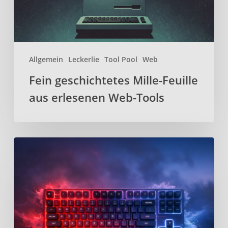
Tools
Allgemein
Leckerlie
Tool Pool
Web
Fein geschichtetes Mille-Feuille
aus erlesenen Web-Tools
Kanata
–
Open-
Source
Keyboard-
Remapper
für