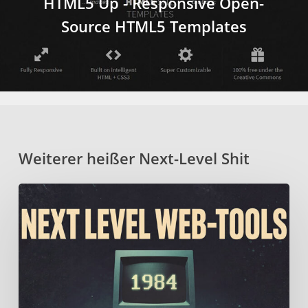
HTML5 Up - Responsive Open-
Source HTML5 Templates
Weiterer heißer Next-Level Shit
Fein
geschichtetes
Mille-
Feuille
aus
erlesenen
Web-