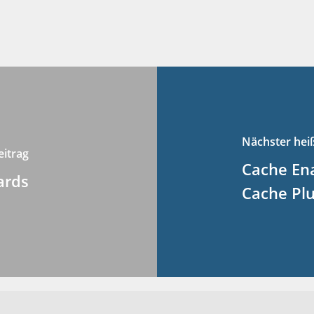
Nächster hei
eitrag
Cache Ena
ards
Cache Plu