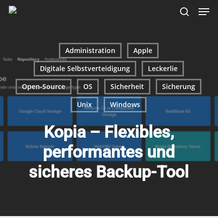
Skip
Menu
Men
to
search
main
content
Administration
Apple
Digitale Selbstverteidigung
Leckerlie
Open-Source
OS
Sicherheit
Sicherung
Unix
Windows
Kopia – Flexibles,
performantes und
sicheres Backup-Tool