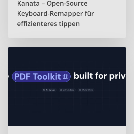
Kanata – Open-Source
Keyboard-Remapper für
effizienteres tippen
BentoPDF
–
Webbasiertes
Open-
Source-
PDF-
Toolkit