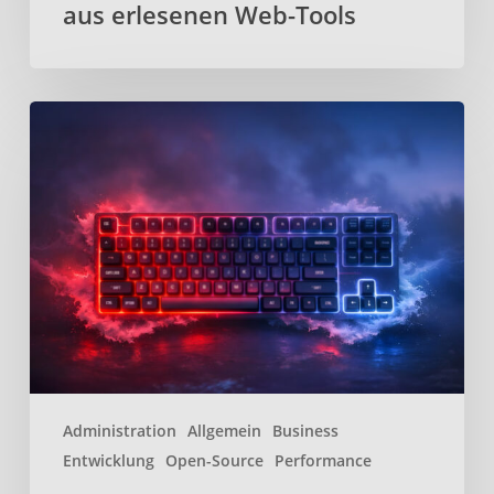
aus erlesenen Web-Tools
Kanata
–
Open-
Source
Keyboard-
Remapper
für
effizienteres
tippen
Administration
Allgemein
Business
Entwicklung
Open-Source
Performance