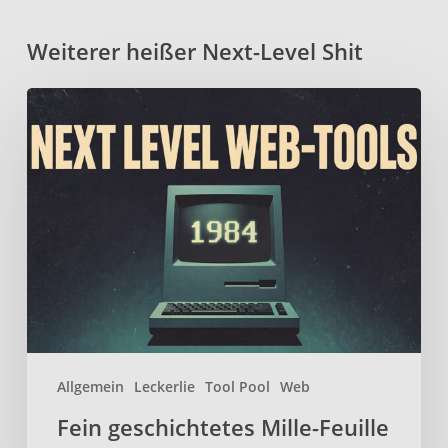
Weiterer heißer Next-Level Shit
Fein
geschichtetes
Mille-
Feuille
aus
erlesenen
Web-
Tools
Allgemein
Leckerlie
Tool Pool
Web
Fein geschichtetes Mille-Feuille