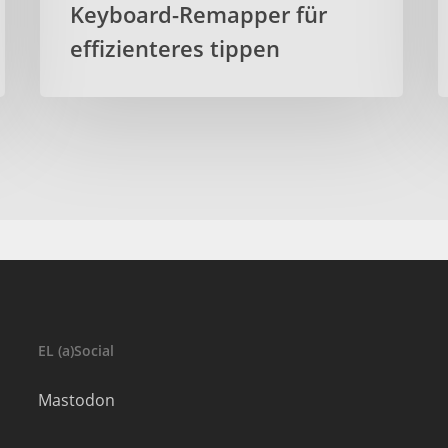
Keyboard-Remapper für
effizienteres tippen
EL (a)Social
Mastodon