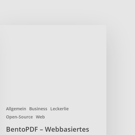
entoPDF
ebbasiertes
pen-
ource-
DF-
oolkit
Allgemein
Business
Leckerlie
Open-Source
Web
BentoPDF – Webbasiertes