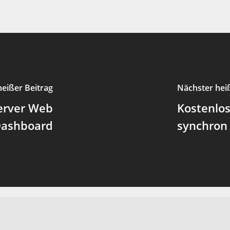
heißer Beitrag
Nächster hei
Server Web
Kostenlo
Dashboard
synchron 