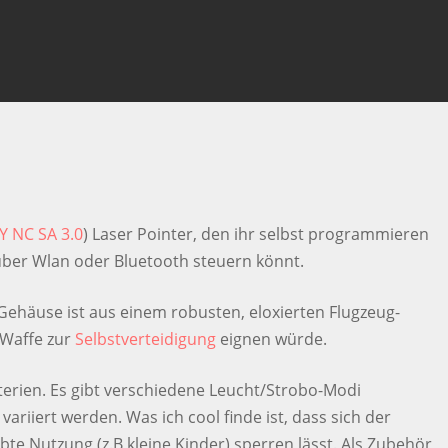
 um die Suche zu escapen
­ NC­ SA 3.0
) Laser Pointer, den ihr selbst programmieren
ber Wlan oder Bluetooth steuern könnt.
 Gehäuse ist aus einem robusten, eloxierten Flugzeug-
 Waffe zur
Selbstverteidigung
eignen würde.
terien. Es gibt verschiedene Leucht/Strobo-Modi
variiert werden. Was ich cool finde ist, dass sich der
te Nutzung (z.B kleine Kinder) sperren lässt. Als Zubehör