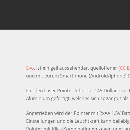
Smash Enter um die Suche zu starten oder ESC
Evo
, ist ein geil aussehender, quelloffener (
CC BY
und mit eurem Smartphone (Android/Iphone) ü
Für den Laser Pointer löhnt ihr 149 Dollar. Das
Aluminium gefertigt, welches sich sogar gut als
Angetrieben wird der Pointer mit 2xAA 1.5V Bat
Einstellungen und die Leuchtkraft kann beliebig 
Pointer mit Klick-Kombinationen gegen unerlaub