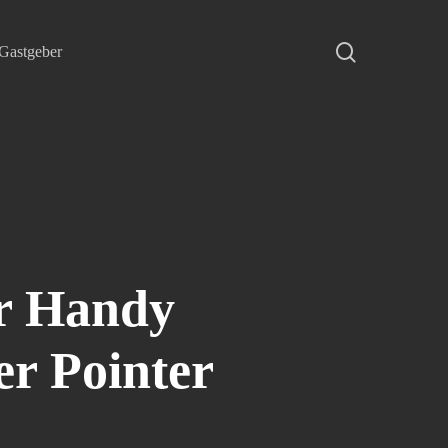
search
Gastgeber
er Handy
er Pointer