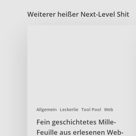
Weiterer heißer Next-Level Shit
Fein
geschichtetes
Mille-
Feuille
aus
erlesenen
Web-
Tools
Allgemein
Leckerlie
Tool Pool
Web
Fein geschichtetes Mille-
Feuille aus erlesenen Web-