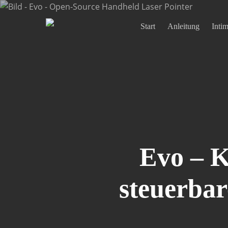
Skip
to
Start
Anleitung
Inti
main
content
Evo – K
steuerbar