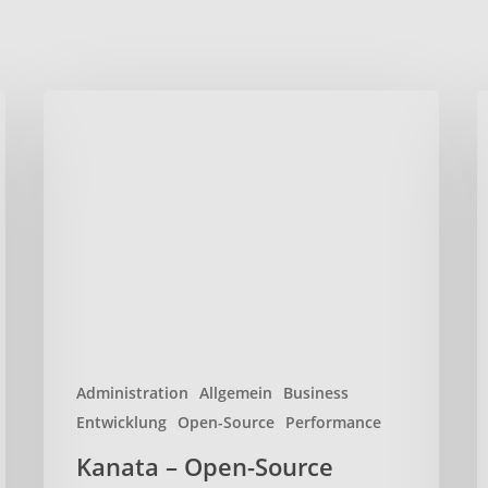
Kanata
B
–
–
Open-
W
Source
O
Keyboard-
S
Remapper
P
für
T
effizienteres
tippen
Administration
Allgemein
Business
Entwicklung
Open-Source
Performance
Kanata – Open-Source