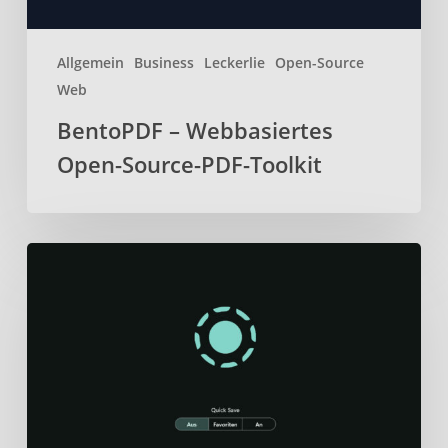
Allgemein
Business
Leckerlie
Open-Source
Web
BentoPDF – Webbasiertes
Open-Source-PDF-Toolkit
Localsend
–
Daten
sicher
und
schnell
über
lokales