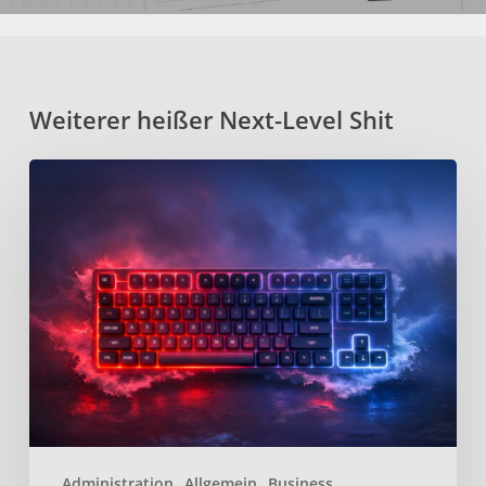
Weiterer heißer Next-Level Shit
Kanata
–
Open-
Source
Keyboard-
Remapper
für
effizienteres
tippen
Administration
Allgemein
Business