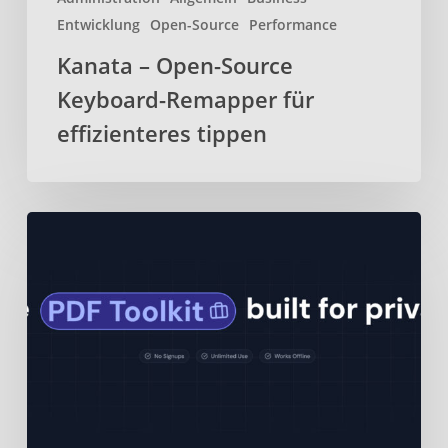
Entwicklung
Open-Source
Performance
Kanata – Open-Source
Keyboard-Remapper für
effizienteres tippen
BentoPDF
–
Webbasiertes
Open-
Source-
PDF-
Toolkit