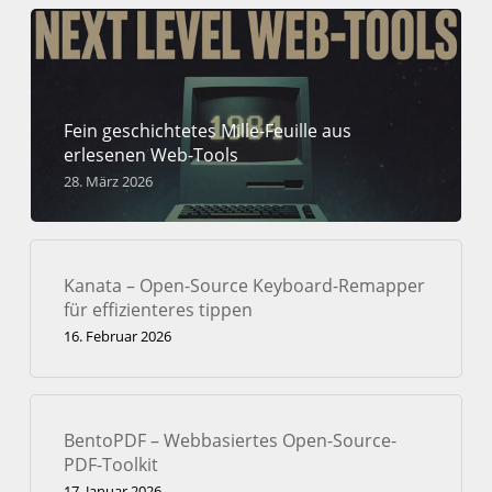
Fein geschichtetes Mille-Feuille aus
erlesenen Web-Tools
28. März 2026
Kanata – Open-Source Keyboard-Remapper
für effizienteres tippen
16. Februar 2026
BentoPDF – Webbasiertes Open-Source-
PDF-Toolkit
17. Januar 2026