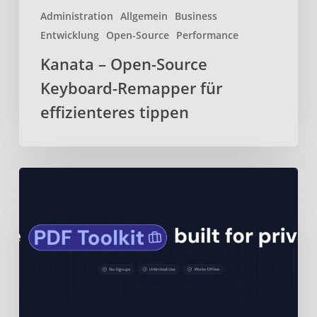
Administration
Allgemein
Business
Entwicklung
Open-Source
Performance
Kanata – Open-Source
Keyboard-Remapper für
effizienteres tippen
BentoPDF
–
Webbasiertes
Open-
Source-
PDF-
Toolkit