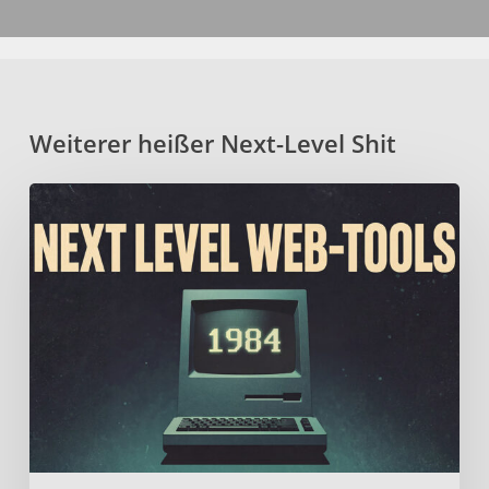
Weiterer heißer Next-Level Shit
Fein
geschichtetes
Mille-
Feuille
aus
erlesenen
Web-
Tools