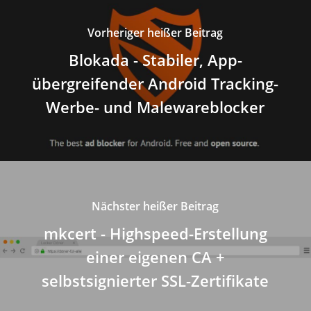
Vorheriger heißer Beitrag
Blokada - Stabiler, App-
übergreifender Android Tracking-
Werbe- und Malewareblocker
Nächster heißer Beitrag
mkcert - Highspeed-Erstellung
einer eigenen CA +
selbstsignierter SSL-Zertifikate