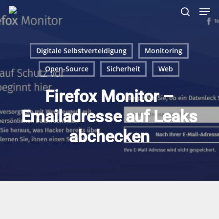
Skip
Menu
Men
to
search
main
content
Digitale Selbstverteidigung
Monitoring
Open-Source
Sicherheit
Web
Firefox Monitor –
Emailadresse auf Leaks
abchecken