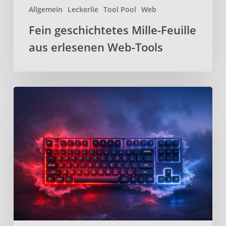
Allgemein
Leckerlie
Tool Pool
Web
Fein geschichtetes Mille-Feuille
aus erlesenen Web-Tools
Kanata
–
Open-
Source
Keyboard-
Remapper
für
effizienteres
tippen