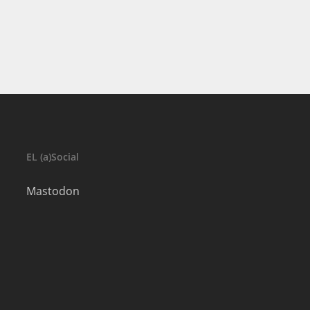
EL (a)Social
Mastodon