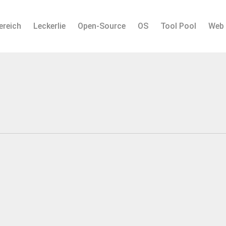
ereich
Leckerlie
Open-Source
OS
Tool Pool
Web