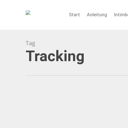
Skip
to
Start
Anleitung
Intimb
main
content
Tag
Tracking