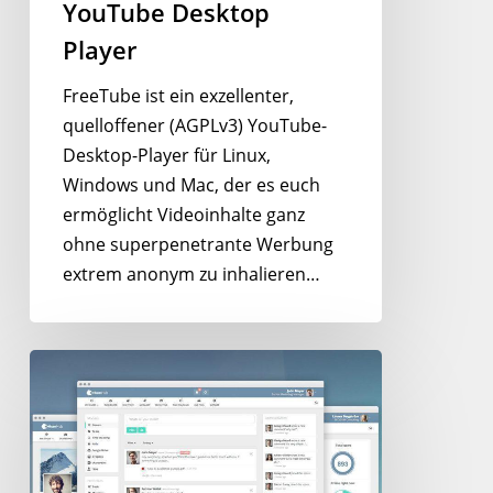
YouTube Desktop
Player
FreeTube ist ein exzellenter,
quelloffener (AGPLv3) YouTube-
Desktop-Player für Linux,
Windows und Mac, der es euch
ermöglicht Videoinhalte ganz
ohne superpenetrante Werbung
extrem anonym zu inhalieren…
HumHub
–
Social
Network
auf