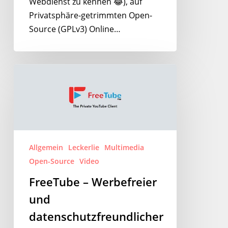
Webdienst zu kennen 😂), auf
Privatsphäre-getrimmten Open-
Source (GPLv3) Online…
FreeTube
–
Werbefreier
und
datenschutzfreundlicher
YouTube
Allgemein
Leckerlie
Multimedia
Desktop
Open-Source
Video
Player
FreeTube – Werbefreier
und
datenschutzfreundlicher