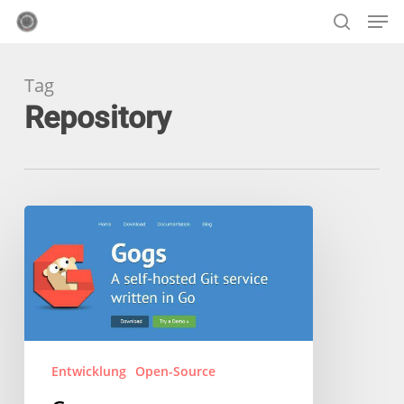
Skip
Menu
Men
to
search
main
Tag
content
Repository
Gogs
–
Ballaststoffarmer
Git-
Server
zur
Versionsverwaltung
Entwicklung
Open-Source