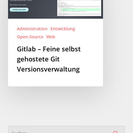
Feine
selbst
gehostete
Administration
Entwicklung
Git
Open-Source
Web
Versionsverwaltung
Gitlab – Feine selbst
gehostete Git
Versionsverwaltung