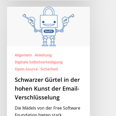
Schwarzer
Gürtel
in
der
hohen
Kunst
der
Allgemein
Anleitung
Email-
Digitale Selbstverteidigung
Verschlüsselung
Open-Source
Sicherheit
Schwarzer Gürtel in der
hohen Kunst der Email-
Verschlüsselung
Die Mädels von der Free Software
Foundation bieten stark