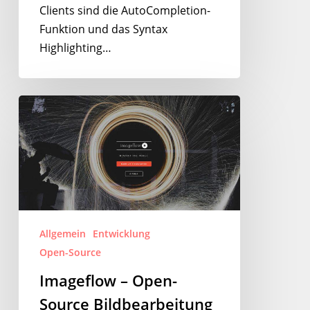
Clients sind die AutoCompletion-
Funktion und das Syntax
Highlighting…
Imageflow
–
Open-
Source
Bildbearbeitung
per
Komandozeile
Allgemein
Entwicklung
Open-Source
Imageflow – Open-
Source Bildbearbeitung