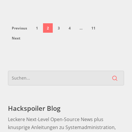
Previous
1
2
3
4
…
11
Next
Hackspoiler Blog
Leckere Next-Level Open-Source News plus
knusprige Anleitungen zu Systemadministration,