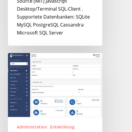
Source (MIT) Javascript
Desktop/Terminal SQL-Client .
Supportete Datenbanken: SQLite
MySQL PostgreSQL Cassandra
Microsoft SQL Server
Portainer
–
Next
Level
Shit
Docker
Management
Konsole
Administration
Entwicklung