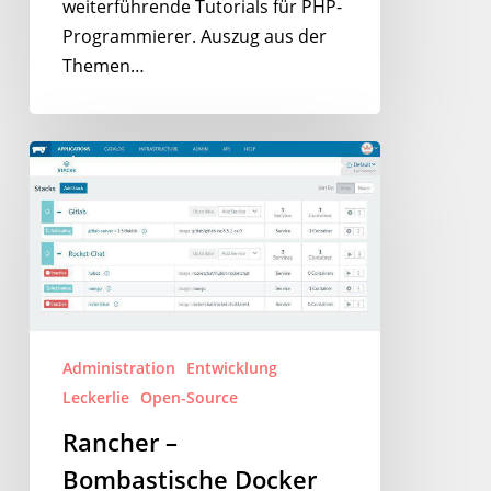
weiterführende Tutorials für PHP-
Programmierer. Auszug aus der
Themen…
Rancher
–
Bombastische
Docker
Container
Verwaltung
Administration
Entwicklung
Leckerlie
Open-Source
Rancher –
Bombastische Docker